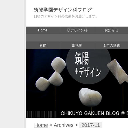
筑陽学園デザイン科ブログ
日頃のデザイン科の成果をお届けします。
Home
◇デザイン科
お知らせ
素描
部活動
１年の課題
Home
> Archives >
2017-11