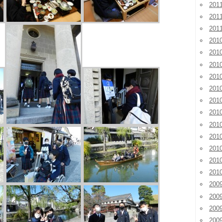
20
20
20
201
201
201
20
20
20
20
20
20
20
20
20
200
200
200
20