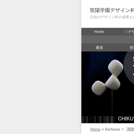
筑陽学園デザイン
日頃のデザイン科の成果を
Home
◇デ
素描
部
Home
> Archives >
202