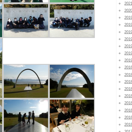
20
202
201
201
20
20
20
20
20
201
201
20
20
20
20
20
20
20
201