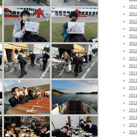
20
201
20
20
20
20
20
20
20
201
201
201
20
20
20
20
20
20