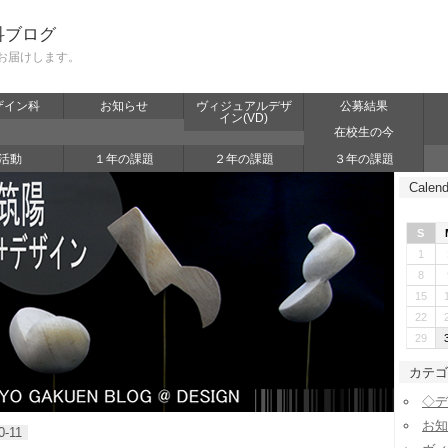
科ブログ
お届けします。
ザイン科
お知らせ
ヴィジュアルデザ
公募結果
イン(VD)
在校生の今
活動
１年の課題
２年の課題
３年の課題
Calend
S
1
8
15
22
29
カテゴ
◇デ
お知
0-11