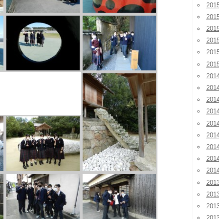
20
20
20
20
20
20
201
201
201
20
20
20
20
20
20
201
20
20
20