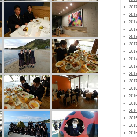
201
201
20
20
20
20
20
20
20
20
20
201
201
201
20
201
20
20