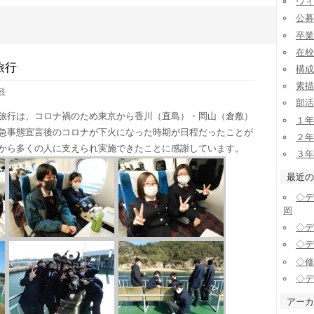
ヴィ
公募
卒業
在校
旅行
構成
素描
科
部活
旅行は、コロナ禍のため東京から香川（直島）・岡山（倉敷）
１年
急事態宣言後のコロナが下火になった時期が日程だったことが
２年
から多くの人に支えられ実施できたことに感謝しています。
３年
最近の
◇デ
岡
◇デ
◇デ
◇修
◇デ
アーカ