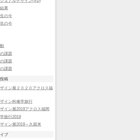
ジュアルデザイン(VD)
結果
生の今
生の今
動
の課題
の課題
の課題
投稿
ザイン展２０２０アクロス福
ザイン科修学旅行
ザイン展2019アクロス福岡
学旅行2019
ザイン展2019～久留米
イブ