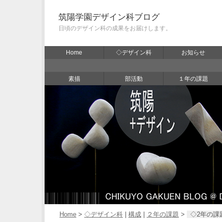
筑陽学園デザイン科ブログ
日頃のデザイン科の成果をお届けします。
Home
◇デザイン科
お知らせ
素描
部活動
１年の課題
Home
>
◇デザイン科
|
構成
|
２年の課題
>
◇2年の課