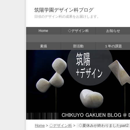
筑陽学園デザイン科ブログ
日頃のデザイン科の成果をお届けします。
Home
◇デザイン科
お知らせ
素描
部活動
１年の課題
Home
>
◇デザイン科
>
◇夏休みが終わりましたpart2