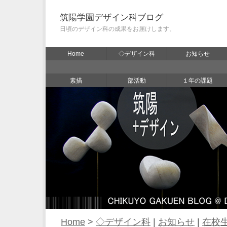
筑陽学園デザイン科ブログ
日頃のデザイン科の成果をお届けします。
Home
◇デザイン科
お知らせ
素描
部活動
１年の課題
Home
>
◇デザイン科
|
お知らせ
|
在校