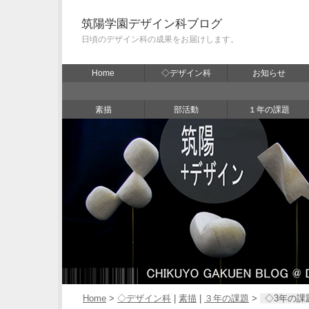
筑陽学園デザイン科ブログ
日頃のデザイン科の成果をお届けします。
Home
◇デザイン科
お知らせ
素描
部活動
１年の課題
Home
>
◇デザイン科
|
素描
|
３年の課題
>
◇3年の課