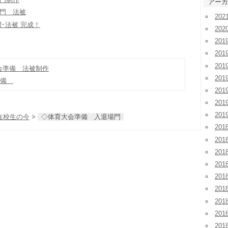
アーカ
門 法被
20
･法被 完成！
202
201
201
20
会準備 法被制作
20
準備
20
20
20
在校生の今
>
◇体育大会準備 入退場門
201
201
20
20
20
20
20
20
20