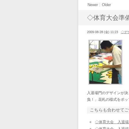
Newer
Older
◇体育大会準
2009-08-28 (金) 11:23
◇デ
入退場門のデザインが決
負！」花札の様式をポッ
こちらも合わせてご
◇体育大会 入退場
◇体育大会 入退場