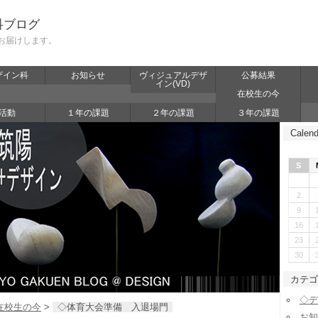
科ブログ
お届けします。
ザイン科
お知らせ
ヴィジュアルデザ
公募結果
イン(VD)
在校生の今
活動
１年の課題
２年の課題
３年の課題
Calend
S
2
9
16
23
30
カテゴ
◇デ
在校生の今
>
◇体育大会準備 入退場門
お知