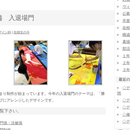
ヴィ
公募
備 入退場門
卒業
在校
ザイン科
|
在校生の今
構成
素描
部活
１年
２年
３年
最近の
◇デ
岡
まり制作が始まっています。今年の入退場門のテーマは、「勝
プにアレンジしたデザインです。
◇デ
◇デ
覧下さい。
◇修
◇デ
門係・法被係
門制作