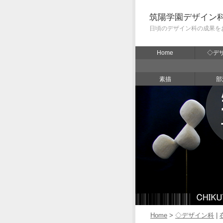
筑陽学園デザイン
日頃のデザイン科の成果を
Home
◇デ
素描
部
Home
>
◇デザイン科
|