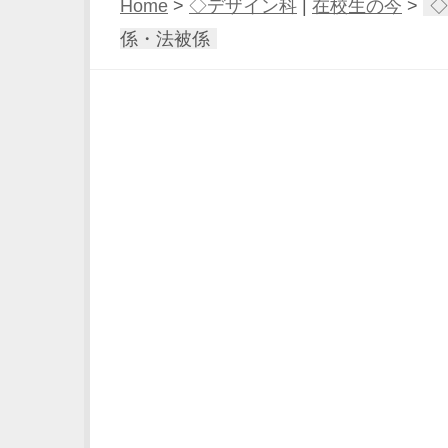
Home
>
◇デザイン科
|
在校生の今
>
◇
係・法被係