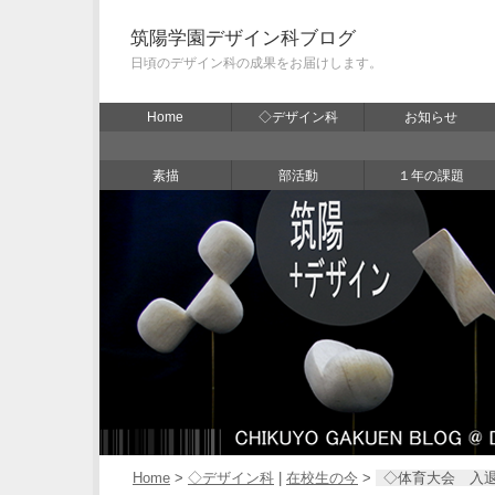
筑陽学園デザイン科ブログ
日頃のデザイン科の成果をお届けします。
Home
◇デザイン科
お知らせ
素描
部活動
１年の課題
Home
>
◇デザイン科
|
在校生の今
>
◇体育大会 入