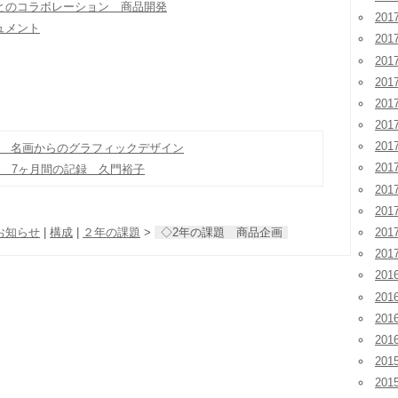
とのコラボレーション 商品開発
201
ュメント
201
201
20
20
20
20
題 名画からのグラフィックデザイン
20
 7ヶ月間の記録 久門裕子
20
20
20
お知らせ
|
構成
|
２年の課題
>
◇2年の課題 商品企画
20
201
201
201
20
201
20