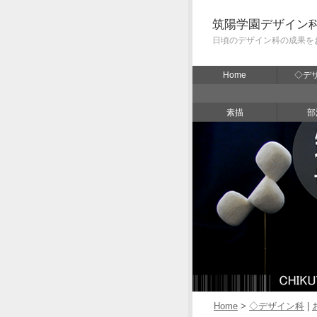
筑陽学園デザイン
日頃のデザイン科の成果を
Home
◇デ
素描
部
Home
>
◇デザイン科
|