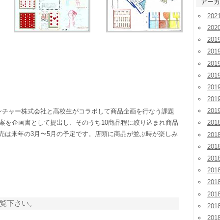
アーカ
20
202
201
201
20
20
20
20
20
ンチャー株式会社と高校生がコラボして商品企画を行なう課題
ン案を企画書として提出し、そのうち10商品程に絞り込まれ商品
201
売は来年の3月〜5月の予定です。店頭に商品が並ぶ時が楽しみ
201
20
20
20
20
20
覧下さい。
20
20