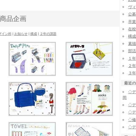
ヴィ
公募
 商品企画
卒業
在校
ザイン科
|
お知らせ
|
構成
|
２年の課題
構成
素描
部活
１年
２年
３年
最近の
◇デ
岡
◇デ
◇デ
◇修
◇デ