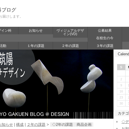
科ブログ
お届けします。
ザイン科
お知らせ
ヴィジュアルデザ
公募結果
イン(VD)
在校生の今
活動
１年の課題
２年の課題
３年の課題
Calend
S
2
9
16
23
30
カテゴ
◇デ
お知らせ
|
構成
|
２年の課題
>
◇2年の課題 商品企画
お知