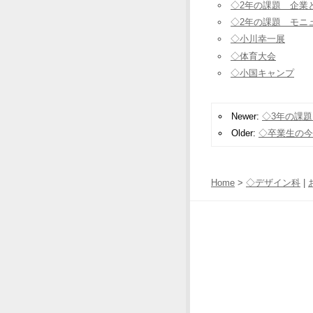
◇2年の課題 企業
◇2年の課題 モニ
◇小川幸一展
◇体育大会
◇小国キャンプ
Newer:
◇3年の課
Older:
◇卒業生の今
Home
>
◇デザイン科
|