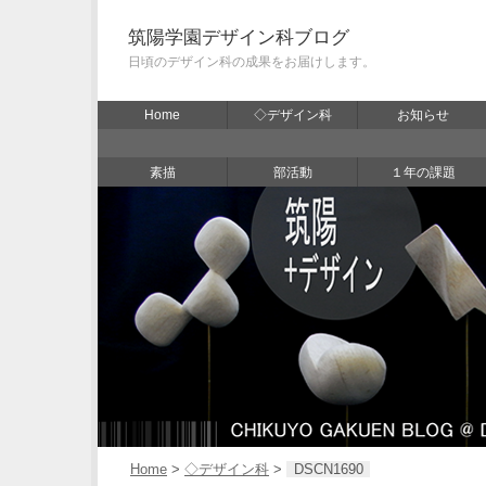
筑陽学園デザイン科ブログ
日頃のデザイン科の成果をお届けします。
Home
◇デザイン科
お知らせ
素描
部活動
１年の課題
Home
>
◇デザイン科
>
DSCN1690