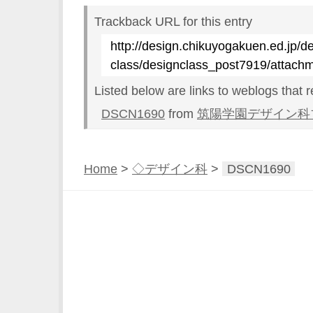
Trackback URL for this entry
http://design.chikuyogakuen.ed.jp/d
class/designclass_post7919/attach
Listed below are links to weblogs that 
DSCN1690
from
筑陽学園デザイン科
Home
>
◇デザイン科
>
DSCN1690